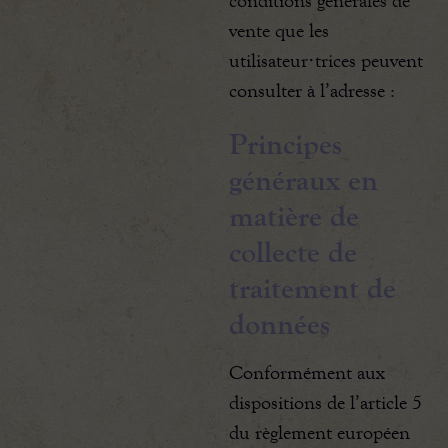
conditions générales de
vente que les
utilisateur·trices peuvent
consulter à l’adresse :
Principes
généraux en
matière de
collecte de
traitement de
données
Conformément aux
dispositions de l’article 5
du règlement européen